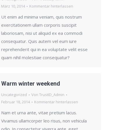
März 10, 2014
Kommentar hinterlassen
Ut enim ad minima veniam, quis nostrum
exercitationem ullam corporis suscipit
laboriosam, nisi ut aliquid ex ea commodi
consequatur. Quis autem vel eum iure
reprehenderit qui in ea voluptate velit esse
quam nihil molestiae consequatur?
Warm winter weekend
Uncategorized
Von
TrustID_Admin
Februar 18, 2014
Kommentar hinterlassen
Nam et urna ante, vitae pretium lacus.
Vivamus ullamcorper leo risus, non vehicula
odio. In consectetur viverra ante, eget