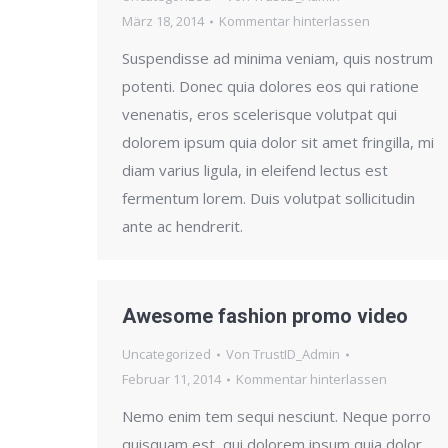
März 18, 2014
Kommentar hinterlassen
Suspendisse ad minima veniam, quis nostrum
potenti. Donec quia dolores eos qui ratione
venenatis, eros scelerisque volutpat qui
dolorem ipsum quia dolor sit amet fringilla, mi
diam varius ligula, in eleifend lectus est
fermentum lorem. Duis volutpat sollicitudin
ante ac hendrerit.
Awesome fashion promo video
Uncategorized
Von
TrustID_Admin
Februar 11, 2014
Kommentar hinterlassen
Nemo enim tem sequi nesciunt. Neque porro
quisquam est, qui dolorem ipsum quia dolor